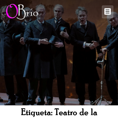
↓
Saltar
M
al
contenido
principal
Etiqueta:
Teatro de la