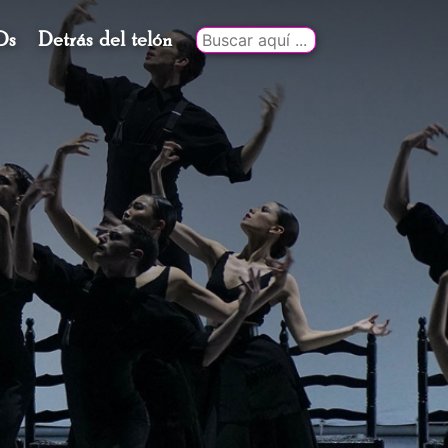
Ds
Detrás del telón
Buscar
por: