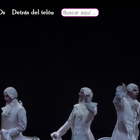
Ds
Detrás del telón
Buscar
por: