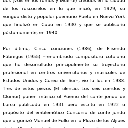
dos (
Vals en las ramas
y
Muerte
) creados en la ciudad
de los rascacielos en la que inició, en 1929, su
vanguardista y popular poemario
Poeta en Nueva York
que finalizó en Cuba en 1930 y que se publicaría
póstumamente, en 1940.
Por último,
Cinco canciones
(1986), de
Elisenda
Fábregas (1955)
–renombrada compositora catalana
que ha desarrollado principalmente su trayectoria
profesional en centros universitarios y musicales de
Estados Unidos y Corea del Sur–, vio la luz en 1988.
Tres de estas piezas (
El silencio
,
Las seis cuerdas
y
Clamor
) ponen música al
Poema del cante jondo
de
Lorca publicado en 1931 pero escrito en 1922 a
propósito del emblemático Concurso de cante jondo
que organizó Manuel de Falla en la Plaza de los Aljibes