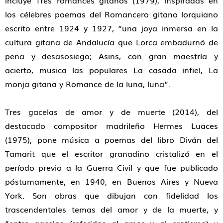
incluye
Tres romances gitanos
(1979), inspiradas en
los célebres poemas del
Romancero gitano
lorquiano
escrito entre 1924 y 1927, “
una joya inmersa en la
cultura gitana de Andalucía que Lorca embadurnó de
pena y desasosiego; Asins, con gran maestría y
acierto, musica las populares
La casada infiel
,
La
monja gitana
y
Romance de la luna, luna
”
.
Tres gacelas de amor y de muerte
(2014), del
destacado compositor madrileño
Hermes Luaces
(1975)
, pone música a poemas del libro
Diván del
Tamarit
que el escritor granadino cristalizó en el
período previo a la Guerra Civil y que fue publicado
póstumamente, en 1940, en Buenos Aires y Nueva
York. Son obras que dibujan con fidelidad los
trascendentales temas del amor y de la muerte, y