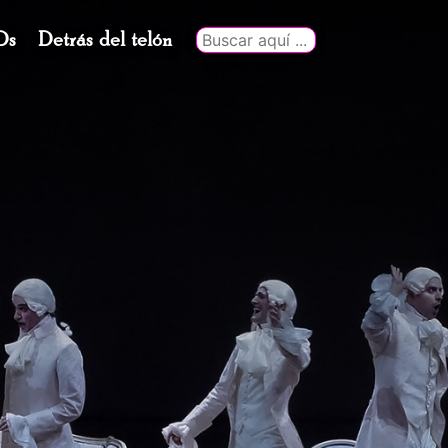
Ds
Detrás del telón
Buscar
por: