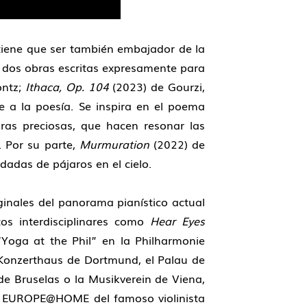
 tiene que ser también embajador de la
e dos obras escritas expresamente para
ontz;
Ithaca, Op. 104
(2023) de Gourzi,
 a la poesía. Se inspira en el poema
ras preciosas, que hacen resonar las
. Por su parte,
Murmuration
(2022) de
dadas de pájaros en el cielo.
ginales del panorama pianístico actual
os interdisciplinares como
Hear Eyes
“Yoga at the Phil” en la Philharmonie
 Konzerthaus de Dortmund, el Palau de
e Bruselas o la Musikverein de Viena,
ama EUROPE@HOME del famoso violinista