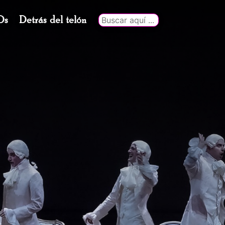
Ds
Detrás del telón
Buscar
por: