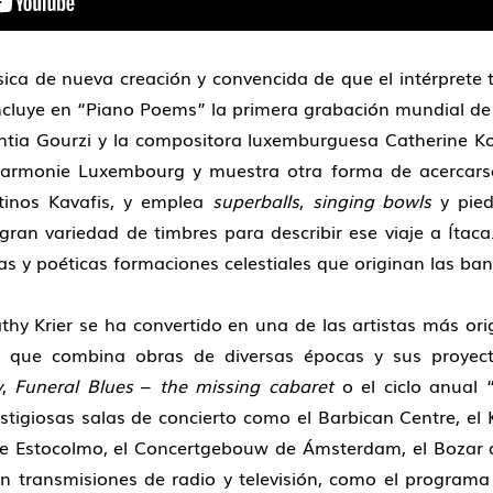
ica de nueva creación y convencida de que el intérprete
incluye en “Piano Poems” la primera grabación mundial d
antia Gourzi y la compositora luxemburguesa Catherine K
lharmonie Luxembourg y muestra otra forma de acercarse
inos Kavafis, y emplea
superballs
,
singing bowls
y pied
ran variedad de timbres para describir ese viaje a Ítaca
tas y poéticas formaciones celestiales que originan las ban
hy Krier se ha convertido en una de las artistas más ori
os que combina obras de diversas épocas y sus proyect
y
,
Funeral Blues
–
the missing
cabaret
o el ciclo anual 
tigiosas salas de concierto como el Barbican Centre, el
de Estocolmo, el Concertgebouw de Ámsterdam, el Bozar d
en transmisiones de radio y televisión, como el progr