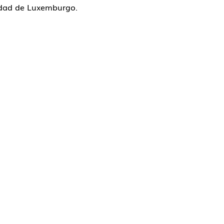
iudad de Luxemburgo.
© 2026 Brío Clásica
Fotografía: Javier del Real