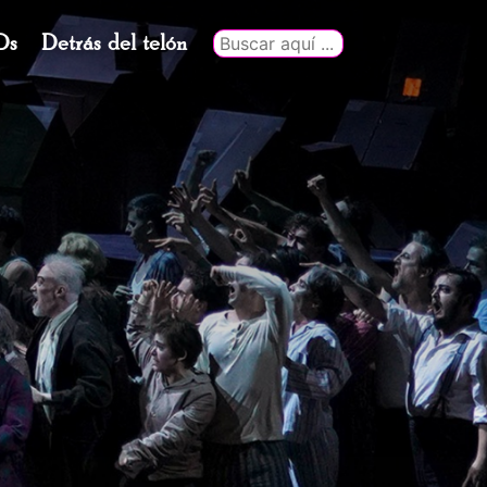
Ds
Detrás del telón
Buscar
por: