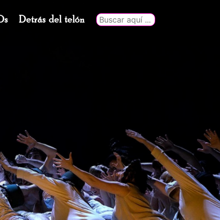
Ds
Detrás del telón
Buscar
por: