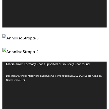
Reproductor
Media error: Format(s) not supported or source(s) not found
de
Descargar archivo: https://brioclasica.es/wp-content/uploads/2021/03/Dueto-Adalgisa-
vídeo
Norma-.mp4?_=2