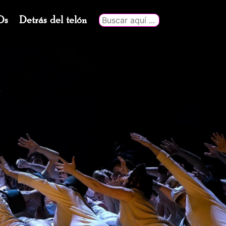
Ds
Detrás del telón
Buscar
por: