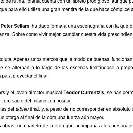
de rutina. Iolanta cuenta con un libreto prodigioso, aunque pue
 que para ello utiliza una gran mentira de la que hace cómplice al
a
Peter Sellars
, ha dado forma a una escenografía con la que qu
anza. Sobre como vivir mejor, cambiar nuestra vida prescindien
soluta. Apenas unos marcos que, a modo de puertas, funciona
se alternan a lo largo de las escenas limitándose a propor
 para proyectar el final.
ars y el joven director musical
Teodor Currentzis
, se han perm
n coro sacro del mismo compositor.
ntes del
tableu
final, y, a pesar de no corresponder en absoluto a
e otorga al final de la obra una fuerza aún mayor.
bras, un cuarteto de cuerda que acompaña a los personajes