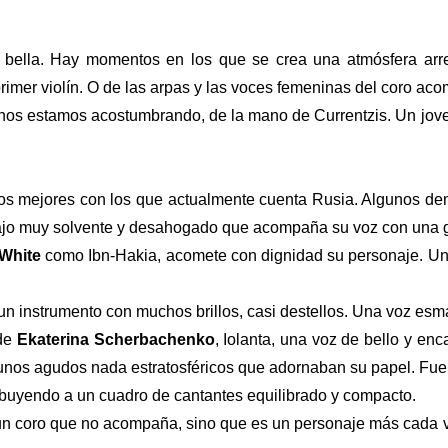
te bella. Hay momentos en los que se crea una atmósfera ar
primer violín. O de las arpas y las voces femeninas del coro 
a nos estamos acostumbrando, de la mano de Currentzis. Un jove
os mejores con los que actualmente cuenta Rusia. Algunos dem
 bajo muy solvente y desahogado que acompaña su voz con una 
 White
como Ibn-Hakia, acomete con dignidad su personaje. Una
 instrumento con muchos brillos, casi destellos. Una voz esma
 de
Ekaterina Scherbachenko
, Iolanta, una voz de bello y en
n unos agudos nada estratosféricos que adornaban su papel. Fue
ribuyendo a un cuadro de cantantes equilibrado y compacto.
n coro que no acompaña, sino que es un personaje más cada ve