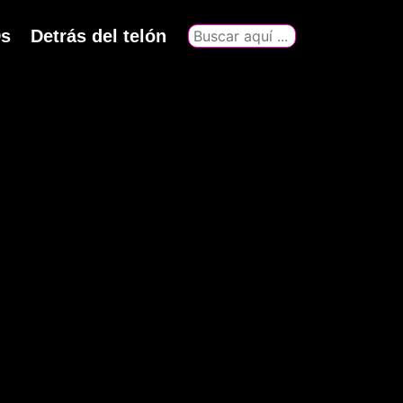
s
Detrás del telón
Buscar
por: