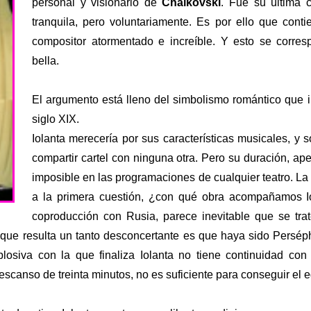
personal y visionario de
Chaikovski
. Fue su última 
tranquila, pero voluntariamente. Es por ello que con
compositor atormentado e increíble. Y esto se corr
bella.
El argumento está lleno del simbolismo romántico que im
siglo XIX.
Iolanta merecería por sus características musicales, y 
compartir cartel con ninguna otra. Pero su duración, a
imposible en las programaciones de cualquier teatro. La 
a la primera cuestión, ¿con qué obra acompañamos I
coproducción con Rusia, parece inevitable que se trat
o que resulta un tanto desconcertante es que haya sido Persé
losiva con la que finaliza Iolanta no tiene continuidad co
scanso de treinta minutos, no es suficiente para conseguir el eq