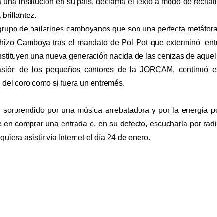
a una institución en su país, declama el texto a modo de recit
brillantez.
 grupo de bailarines camboyanos que son una perfecta metáfor
hizo Camboya tras el mandato de Pol Pot que exterminó, entr
stituyen una nueva generación nacida de las cenizas de aquel
asión de los pequeños cantores de la JORCAM, continuó en 
o del coro como si fuera un entremés.
ser sorprendido por una música arrebatadora y por la energía p
n comprar una entrada o, en su defecto, escucharla por radio 
uiera asistir vía Internet el día 24 de enero.