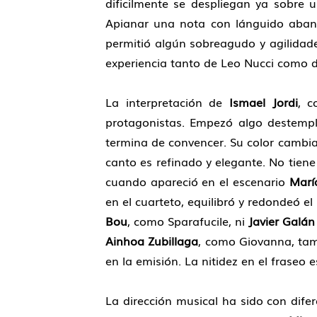
dificilmente se despliegan ya sobre u
Apianar una nota con lánguido aband
permitió algún sobreagudo y agilidad
experiencia tanto de Leo Nucci como d
La interpretación de
Ismael Jordi
, c
protagonistas. Empezó algo destempl
termina de convencer. Su color cambia
canto es refinado y elegante. No tien
cuando apareció en el escenario
Marí
en el cuarteto, equilibró y redondeó e
Bou
, como Sparafucile, ni
Javier Galán
Ainhoa Zubillaga
, como Giovanna, tam
en la emisión. La nitidez en el fraseo e
La dirección musical ha sido con difer