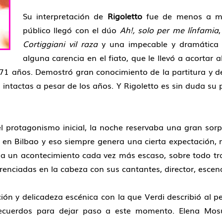
Su interpretación de
Rigoletto
fue de menos a más
público llegó con el dúo
Ah!, solo per me l´infamia
Cortiggiani vil raza
y una impecable y dramátic
alguna carencia en el fiato, que le llevó a acortar 
71 años. Demostró gran conocimiento de la partitura y d
i intactas a pesar de los años. Y Rigoletto es sin duda su 
 el protagonismo inicial, la noche reservaba una gran so
t en Bilbao y eso siempre genera una cierta expectación
ir a un acontecimiento cada vez más escaso, sobre todo t
renciadas en la cabeza con sus cantantes, director, escen
ión y delicadeza escénica con la que Verdi describió al p
ecuerdos para dejar paso a este momento. Elena Mos