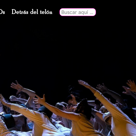
Ds
Detrás del telón
Buscar
por: