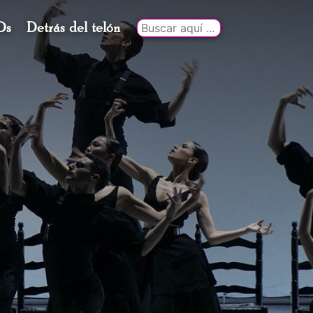
Ds
Detrás del telón
Buscar
por: