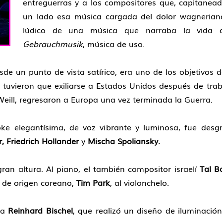
entreguerras y a los compositores que, capitanea
un lado esa música cargada del dolor wagneriano
lúdico de una música que narraba la vida c
Gebrauchmusik
, música de uso.
esde un punto de vista satírico, era uno de los objetivos
e tuvieron que exiliarse a Estados Unidos después de trab
Weill, regresaron a Europa una vez terminada la Guerra.
ke elegantísima, de voz vibrante y luminosa, fue des
 Friedrich Hollander
y
Mischa Spoliansky.
n altura. Al piano, el también compositor israelí
Tal Ba
, de origen coreano,
Tim Park
, al violonchelo.
 a
Reinhard Bischel
, que realizó un diseño de iluminació