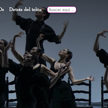
Ds
Detrás del telón
Buscar
por: