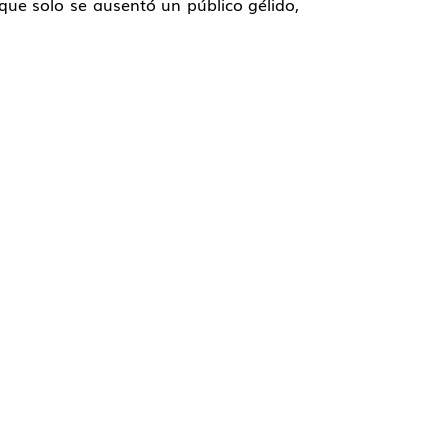
 que solo se ausentó un público gélido,
© 2026 Brío Clásica
Fotografía: Javier del Real