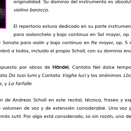
originalidad. Su dominio del instrumento es absol
violino barocco.
El repertorio estuvo dedicado en su parte instrume
para violonchelo y bajo continuo en Sol mayor, op
a Sonata para violín y bajo continuo en Re mayor, op. 5
bró a todos, incluido el propio Scholl, con su dominio en
ompuesta por obras de
Händel
, Cantata Nel dolce temp
tata
Da tuoi lumi
y Cantata
Vaghe luci
y los anónimos
L´o
e, y
La farfalle
.
ón de Andreas Scholl en este recital, técnica, fraseo y e
te volumen de voz y de extensión considerable. Una voz p
z más sutil. Por algo está considerado, so sin razón, uno d