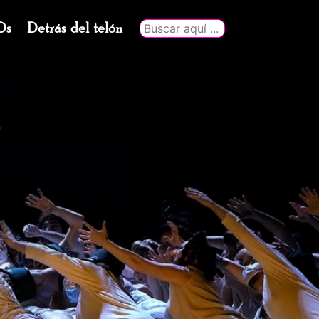
Ds
Detrás del telón
Buscar
por: