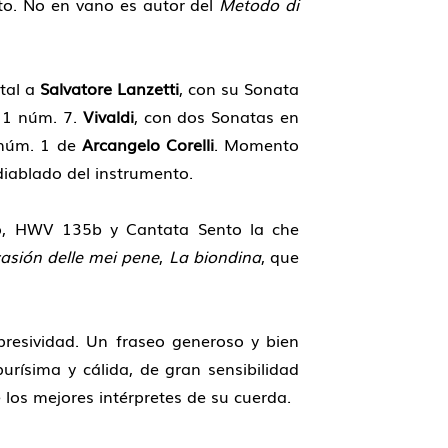
uto. No en vano es autor del
Metodo di
ntal a
Salvatore
Lanzetti
, con su Sonata
. 1 núm. 7.
Vivaldi
, con dos Sonatas en
 núm. 1 de
Arcangelo Corelli
. Momento
diablado del instrumento.
o, HWV 135b y Cantata Sento la che
casión delle mei pene
,
La biondina
, que
xpresividad. Un fraseo generoso y bien
urísima y cálida, de gran sensibilidad
e los mejores intérpretes de su cuerda.