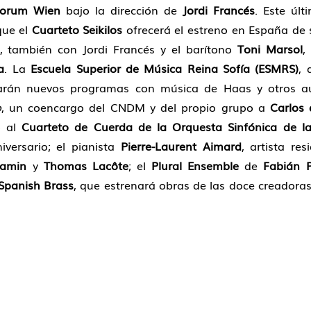
forum Wien
bajo la dirección de
Jordi Francés
. Este úl
que el
Cuarteto Seikilos
ofrecerá el estreno en España de
, también con Jordi Francés y el barítono
Toni Marsol
,
a
. La
Escuela Superior de Música Reina Sofía (ESMRS)
, 
tarán nuevos programas con música de Haas y otros au
o
, un coencargo del CNDM y del propio grupo a
Carlos 
o al
Cuarteto de Cuerda de la Orquesta Sinfónica de l
versario; el pianista
Pierre-Laurent Aimard
, artista re
jamin
y
Thomas Lacôte
; el
Plural Ensemble
de
Fabián P
Spanish Brass
, que estrenará obras de las doce creadora