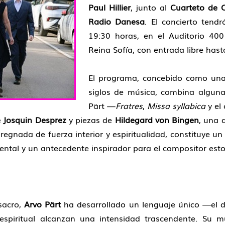
Paul Hillier
, junto al
Cuarteto de C
Radio Danesa
. El concierto tend
19:30 horas, en el Auditorio 40
Reina Sofía, con entrada libre hast
El programa, concebido como una 
siglos de música, combina algun
Pärt —
Fratres
,
Missa syllabica
y el
e Josquin Desprez
y piezas de
Hildegard von Bingen
, una 
egnada de fuerza interior y espiritualidad, constituye un
dental y un antecedente inspirador para el compositor esto
sacro,
Arvo Pärt
ha desarrollado un lenguaje único —el
 espiritual alcanzan una intensidad trascendente. Su 