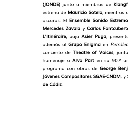
(JONDE)
junto a miembros de
Klang
estreno de
Mauricio Sotelo
, mientras 
oscuras. El
Ensemble Sonido Extremo
Mercedes Zavala
y
Carlos Fontcubert
L’Itinéraire
, bajo
Asier Puga
, presen
además al
Grupo Enigma
en
Petróle
concierto de
Theatre of Voices
, junt
homenaje a
Arvo Pärt
en su 90.º ani
programa con obras de
George Ben
Jóvenes Compositores SGAE-CNDM
; y
de Cádiz
.