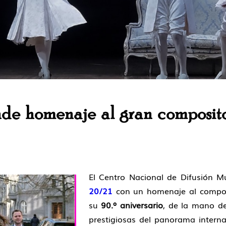
nde homenaje al gran composito
El Centro Nacional de Difusión M
20/21
con un homenaje al compos
su
90.º aniversario
, de la mano d
prestigiosas del panorama intern