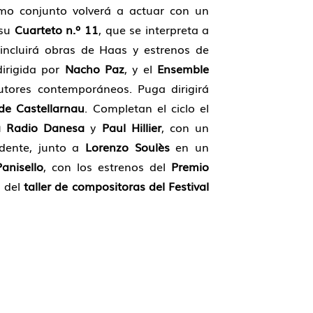
timo conjunto volverá a actuar con un
 su
Cuarteto n.º 11
, que se interpreta a
 incluirá obras de Haas y estrenos de
dirigida por
Nacho Paz
, y el
Ensemble
tores contemporáneos. Puga dirigirá
de Castellarnau
. Completan el ciclo el
a Radio Danesa
y
Paul Hillier
, con un
sidente, junto a
Lorenzo Soulès
en un
anisello
, con los estrenos del
Premio
s del
taller de compositoras del Festival