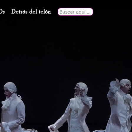
Ds
Detrás del telón
Buscar
por: