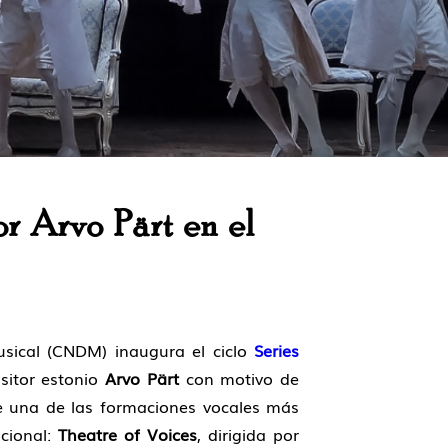
r Arvo Pärt en el
usical (CNDM) inaugura el ciclo
Series
itor estonio
Arvo Pärt
con motivo de
e una de las formaciones vocales más
acional:
Theatre of Voices
, dirigida por