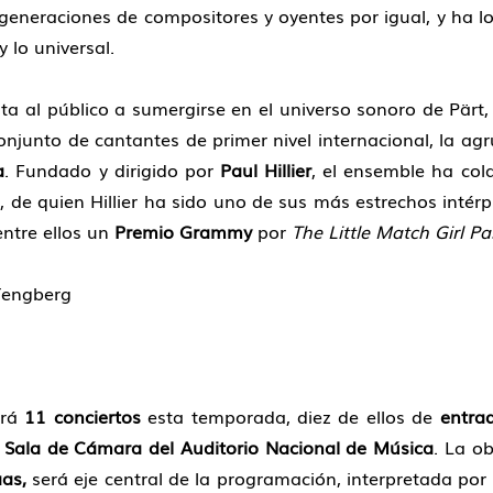
 generaciones de compositores y oyentes por igual, y ha l
 lo universal.
ita al público a sumergirse en el universo sonoro de Pärt, 
onjunto de cantantes de primer nivel internacional, la ag
a
. Fundado y dirigido por
Paul Hillier
, el ensemble ha co
, de quien Hillier ha sido uno de sus más estrechos intér
ntre ellos un
Premio Grammy
por
The Little Match Girl Pa
 Tengberg
erá
11 conciertos
esta temporada, diez de ellos de
entra
a Sala de Cámara del Auditorio Nacional de Música
. La o
as,
será eje central de la programación, interpretada por