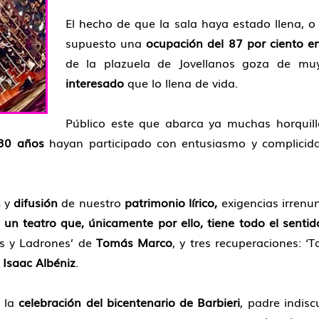
El hecho de que la sala haya estado llena, o
supuesto una
ocupación del
87 por ciento e
de la plazuela de Jovellanos goza de m
interesado
que lo llena de vida.
Público este que abarca ya muchas horquil
30 años
hayan participado con entusiasmo y complicida
n
y
difusión
de nuestro
patrimonio lírico,
exigencias irrenu
e
un teatro que, únicamente por ello, tiene todo el sentido
as y Ladrones’ de
Tomás Marco
, y tres recuperaciones: ‘
e
Isaac Albéniz
.
e la
celebración del bicentenario de Barbieri
, padre indisc