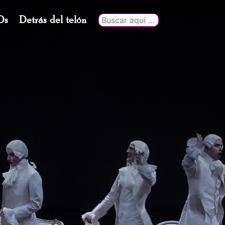
Ds
Detrás del telón
Buscar
por: