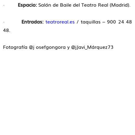
·
Espacio:
Salón de Baile del Teatro Real (Madrid).
·
Entradas:
teatroreal.es
/ taquillas – 900 24 48
48.
Fotografía @j osefgongora y @jJavi_Márquez73