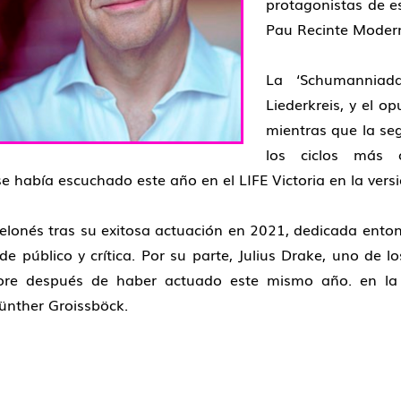
protagonistas de es
Pau Recinte Modern
La ‘Schumanniada
Liederkreis,
y el op
mientras que la se
los ciclos más 
se había escuchado este año en el LIFE Victoria en la vers
celonés tras su exitosa actuación en 2021, dedicada enton
 público y crítica. Por su parte,
Julius Drake,
uno de lo
ore
después de haber actuado este mismo año.
en la
ünther Groissböck.