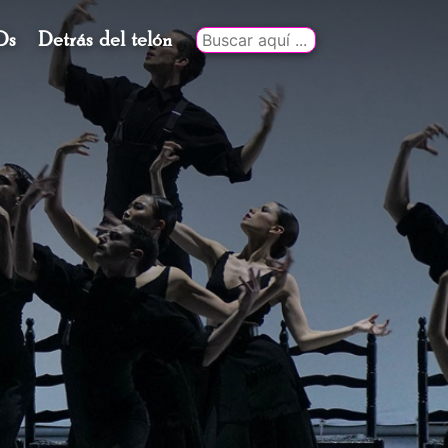
Ds
Detrás del telón
Buscar
por: