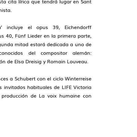
ta cita lírica que tendrá lugar en
Sant
ista.
’
incluye el
opus 39,
Eichendorff
us 40,
Fünf Lieder
en la primera parte,
gunda mitad estará dedicada a uno de
conocidos del compositor alemán:
ión de Elsa Dreisig y Romain Louveau.
ces a Schubert con el ciclo
Winterreise
s invitados habituales de
LIFE Victoria
 producción de
La voix humaine
con