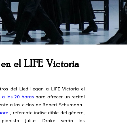
n el LIFE Victoria
ros del Lied llegan a
LIFE Victoria
el
l a las 20 horas
para ofrecer un recital
nte a los ciclos de
Robert Schumann
.
more
, referente indiscutible del género,
 pianista
Julius Drake
serán los