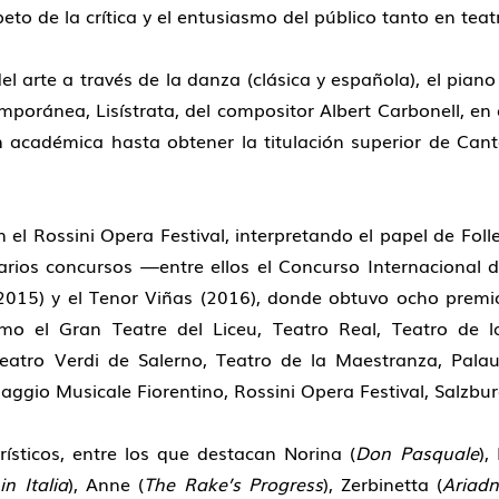
to de la crítica y el entusiasmo del público tanto en tea
 arte a través de la danza (clásica y española), el piano 
poránea, Lisístrata, del compositor Albert Carbonell, en 
 académica hasta obtener la titulación superior de Canto
 el Rossini Opera Festival, interpretando el papel de Folle
rios concursos —entre ellos el Concurso Internacional d
2015) y el Tenor Viñas (2016), donde obtuvo ocho premi
omo el Gran Teatre del Liceu, Teatro Real, Teatro de l
Teatro Verdi de Salerno, Teatro de la Maestranza, Pal
ggio Musicale Fiorentino, Rossini Opera Festival, Salzbur
ísticos, entre los que destacan Norina (
Don Pasquale
),
in Italia
), Anne (
The Rake’s Progress
), Zerbinetta (
Ariad