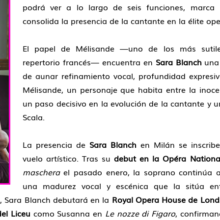
podrá ver a lo largo de seis funciones, marca u
consolida la presencia de la cantante en la élite ope
El papel de Mélisande —uno de los más sutile
repertorio francés— encuentra en
Sara Blanch
una 
de aunar refinamiento vocal, profundidad expresiv
Mélisande, un personaje que habita entre la inocen
un paso decisivo en la evolución de la cantante y u
Scala.
La presencia de
Sara Blanch
en Milán se inscrib
vuelo artístico. Tras su
debut en la Opéra Nationa
maschera
el pasado enero, la soprano continúa a
una madurez vocal y escénica que la sitúa entr
o, Sara Blanch debutará en la
Royal Opera House de Lond
el Liceu
como Susanna en
Le nozze di Figaro
, confirman