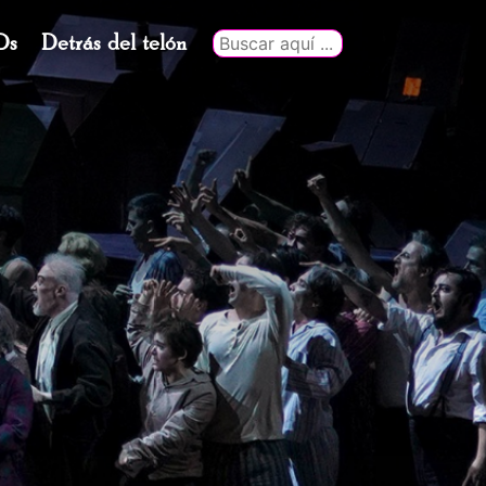
Ds
Detrás del telón
Buscar
por: