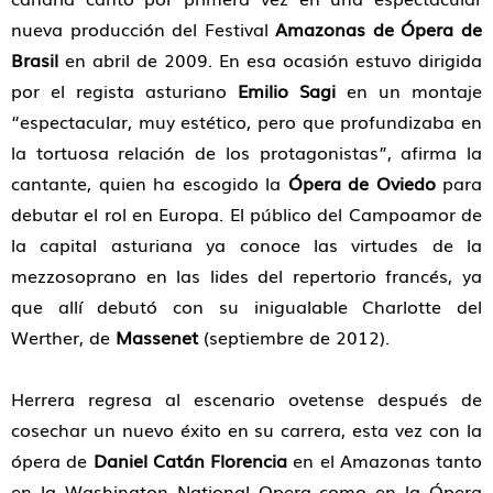
nueva producción del Festival
Amazonas de Ópera de
Brasil
en abril de 2009. En esa ocasión estuvo dirigida
por el regista asturiano
Emilio Sagi
en un montaje
“espectacular, muy estético, pero que profundizaba en
la tortuosa relación de los protagonistas”, afirma la
cantante, quien ha escogido la
Ópera de Oviedo
para
debutar el rol en Europa. El público del Campoamor de
la capital asturiana ya conoce las virtudes de la
mezzosoprano en las lides del repertorio francés, ya
que allí debutó con su inigualable Charlotte del
Werther, de
Massenet
(septiembre de 2012).
Herrera regresa al escenario ovetense después de
cosechar un nuevo éxito en su carrera, esta vez con la
ópera de
Daniel Catán Florencia
en el Amazonas tanto
en la Washington National Opera como en la Ópera