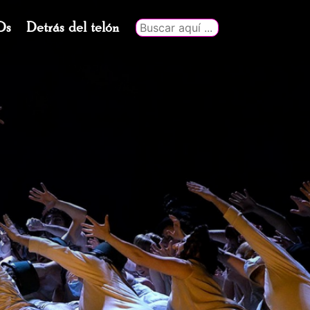
Ds
Detrás del telón
Buscar
por: