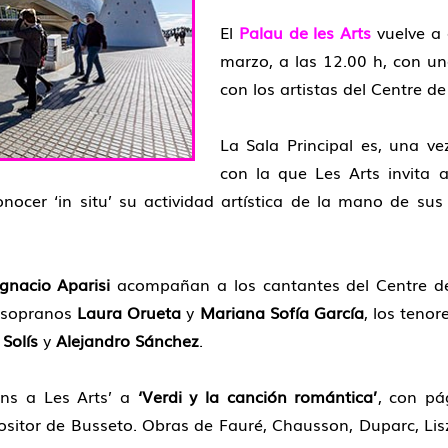
El
Palau de les Arts
vuelve a 
marzo, a las 12.00 h, con u
con los artistas del Centre 
La Sala Principal es, una ve
con la que Les Arts invita a
ocer ‘in situ’ su actividad artística de la mano de sus 
Ignacio Aparisi
acompañan a los cantantes del Centre de
zosopranos
Laura Orueta
y
Mariana Sofía García
, los tenor
Solís
y
Alejandro Sánchez
.
ns a Les Arts’ a
‘Verdi y la canción romántica’
, con pá
itor de Busseto. Obras de Fauré, Chausson, Duparc, Lisz