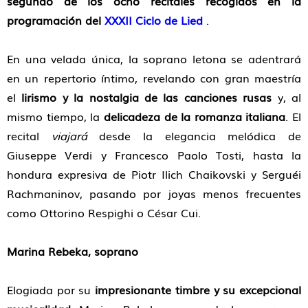
segundo
de los ocho recitales
recogidos en la
programación del
XXXII Ciclo de Lied
.
En una velada única, la soprano letona se adentrará
en un repertorio íntimo, revelando con gran maestría
el
lirismo y la nostalgia de las canciones rusas
y, al
mismo tiempo, la
delicadeza de la romanza italiana
. El
recital
viajará
desde la elegancia melódica de
Giuseppe Verdi y Francesco Paolo Tosti, hasta la
hondura expresiva de Piotr Ilich Chaikovski y Serguéi
Rachmaninov, pasando por joyas menos frecuentes
como Ottorino Respighi o César Cui.
Marina Rebeka, soprano
Elogiada por su
impresionante timbre y su excepcional