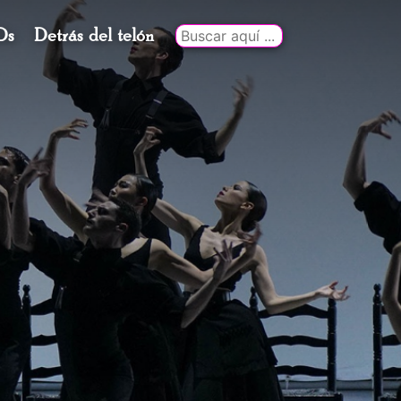
Ds
Detrás del telón
Buscar
por: