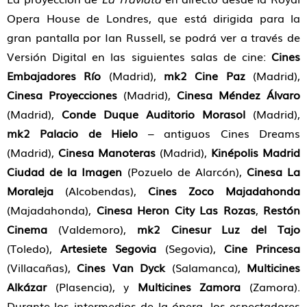
Opera House de Londres, que está dirigida para la
gran pantalla por Ian Russell, se podrá ver a través de
Versión Digital en las siguientes salas de cine:
Cines
Embajadores Río
(Madrid),
mk2 Cine Paz
(Madrid),
Cinesa Proyecciones
(Madrid),
Cinesa Méndez Álvaro
(Madrid),
Conde Duque Auditorio Morasol
(Madrid),
mk2 Palacio de Hielo
– antiguos Cines Dreams
(Madrid),
Cinesa Manoteras
(Madrid),
Kinépolis Madrid
Ciudad de la Imagen
(Pozuelo de Alarcón),
Cinesa La
Moraleja
(Alcobendas),
Cines Zoco Majadahonda
(Majadahonda),
Cinesa Heron City Las Rozas
,
Restón
Cinema
(Valdemoro),
mk2 Cinesur Luz del Tajo
(Toledo),
Artesiete Segovia
(Segovia),
Cine
Princesa
(Villacañas),
Cines Van Dyck
(Salamanca),
Multicines
Alkázar
(Plasencia), y
Multicines Zamora
(Zamora).
Durante los intermedios de la ópera, los espectadores