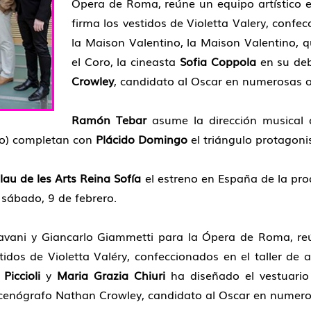
Ópera de Roma, reúne un equipo artístico e
firma los vestidos de Violetta Valery, confec
la Maison Valentino, la Maison Valentino, q
el Coro, la cineasta
Sofia Coppola
en su deb
Crowley
, candidato al Oscar en numerosas o
Ramón Tebar
asume la dirección musical 
do) completan con
Plácido Domingo
el triángulo protagoni
lau de les Arts Reina Sofía
el estreno en España de la pro
 sábado, 9 de febrero.
avani y Giancarlo Giammetti para la Ópera de Roma, reún
idos de Violetta Valéry, confeccionados en el taller de 
Piccioli
y
Maria Grazia Chiuri
ha diseñado el vestuario 
escenógrafo Nathan Crowley, candidato al Oscar en numero