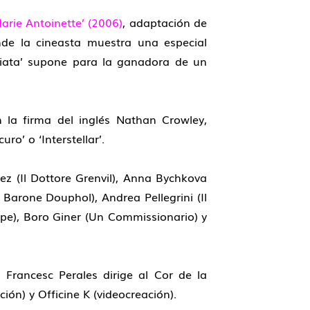
arie Antoinette
’ (
2006
)
, adaptación de
nde la cineasta muestra una especial
raviata’ supone para la ganadora de un
 la firma del inglés Nathan Crowley,
o’ o ‘Interstellar’.
ez (Il Dottore Grenvil), Anna Bychkova
 Barone Douphol), Andrea Pellegrini (Il
pe), Boro Giner (Un Commissionario) y
 Francesc Perales dirige al Cor de la
ión) y Officine K (videocreación).