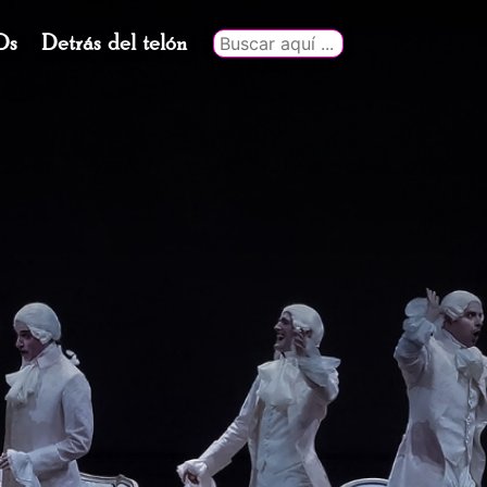
Ds
Detrás del telón
Buscar
por: