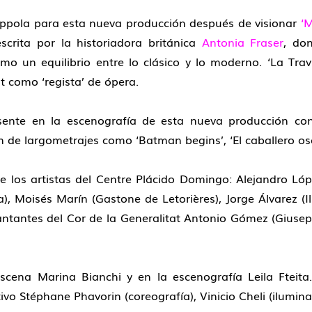
oppola para esta nueva producción después de visionar
‘
M
scrita por la historiadora británica
Antonia Fraser
, do
como un equilibrio entre lo clásico y lo moderno. ‘La T
t como ‘regista’ de ópera.
ente en la escenografía de esta nueva producción con
 de largometrajes como ‘Batman begins’, ‘El caballero oscur
e los artistas del Centre Plácido Domingo: Alejandro Lóp
a), Moisés Marín (Gastone de Letorières), Jorge Álvarez (Il
ntantes del Cor de la Generalitat Antonio Gómez (Giusep
cena Marina Bianchi y en la escenografía Leila Fteita.
vo Stéphane Phavorin (coreografía), Vinicio Cheli (iluminac