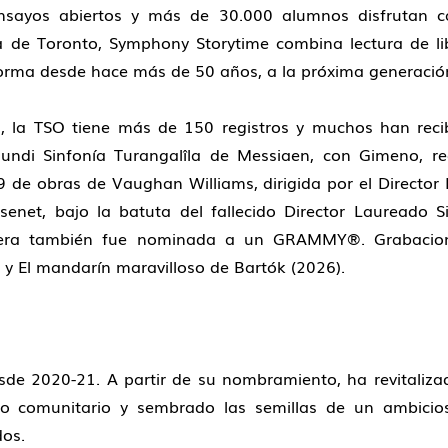
sayos abiertos y más de 30.000 alumnos disfrutan c
ca de Toronto, Symphony Storytime combina lectura de lib
rma desde hace más de 50 años, a la próxima generación
 la TSO tiene más de 150 registros y muchos han recibi
ndi Sinfonía Turangalîla de Messiaen, con Gimeno, r
 de obras de Vaughan Williams, dirigida por el Director 
enet, bajo la batuta del fallecido Director Laureado 
imera también fue nominada a un GRAMMY®. Grabacion
) y El mandarín maravilloso de Bartók (2026).
de 2020-21. A partir de su nombramiento, ha revitalizado 
o comunitario y sembrado las semillas de un ambici
os.