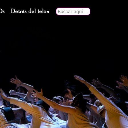
Ds
Detrás del telón
Buscar
por: