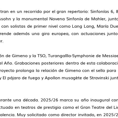
an en un recorrido por el gran repertorio: Sinfonías 6, 8
lssohn y la monumental Novena Sinfonía de Mahler, jun
on solistas de primer nivel como Lang Lang, María Due
nde además una gira europea, con actuaciones junto a
r.
ión de Gimeno y la TSO, Turangalîla-Symphonie de Messiae
Año. Grabaciones posteriores dentro de esta colaboración
royecto prolonga la relación de Gimeno con el sello para
i y El pájaro de fuego y Apollon musagète de Stravinski j
urante una década. 2025/26 marca su año inaugural com
tuado en teatros de prestigio como el Gran Teatre del L
 Valencia. Muy solicitado como director invitado, en 2025