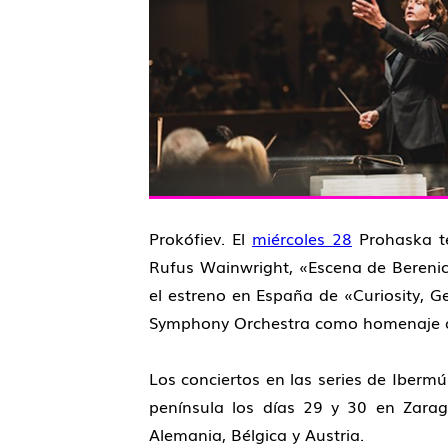
Prokófiev
. El
miércoles 28
Prohaska te
Rufus Wainwright
, «
Escena de Bereni
el estreno en España de «
Curiosity, G
Symphony Orchestra como homenaje a G
Los conciertos en las series de Iberm
península los días
29 y 30 en Zarag
Alemania, Bélgica y Austria.