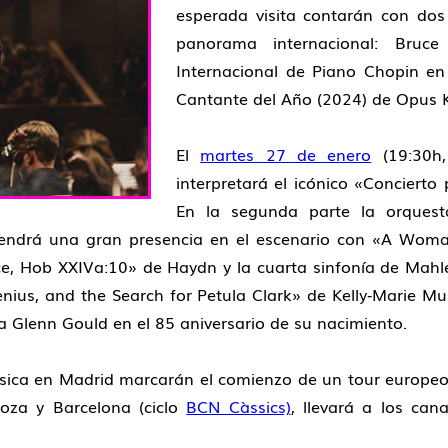
esperada visita contarán con dos 
panorama internacional:
Bruce 
Internacional de Piano Chopin e
Cantante del Año (2024) de Opus K
El
martes 27 de enero
(19:30h,
interpretará el icónico «
Concierto
En la segunda parte la orquest
ndrá una gran presencia en el escenario con «
A Woman
ce, Hob XXIVa:10
» de
Haydn
y la cuarta sinfonía de
Mahl
enius, and the Search for Petula Clark
» de
Kelly‑Marie Mu
lenn Gould en el 85 aniversario de su nacimiento.
úsica en Madrid marcarán el comienzo de un tour europeo q
oza y Barcelona (ciclo
BCN Càssics)
, llevará a los ca