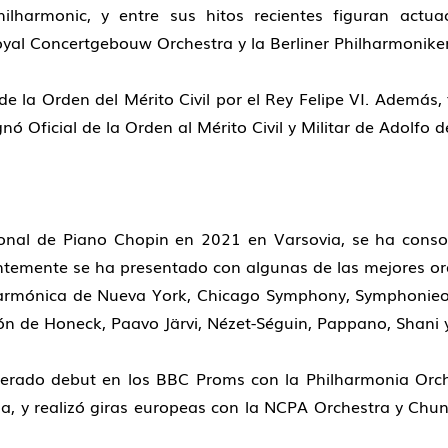
ilharmonic, y entre sus hitos recientes figuran actu
yal Concertgebouw Orchestra y la Berliner Philharmoniker
la Orden del Mérito Civil por el Rey Felipe VI. Además,
 Oficial de la Orden al Mérito Civil y Militar de Adolfo 
ional de Piano Chopin en 2021 en Varsovia, se ha cons
ntemente se ha presentado con algunas de las mejores o
ilarmónica de Nueva York, Chicago Symphony, Symphonieo
ión de Honeck, Paavo Järvi, Nézet-Séguin, Pappano, Shani 
perado debut en los BBC Proms con la Philharmonia Orch
a, y realizó giras europeas con la NCPA Orchestra y Chun