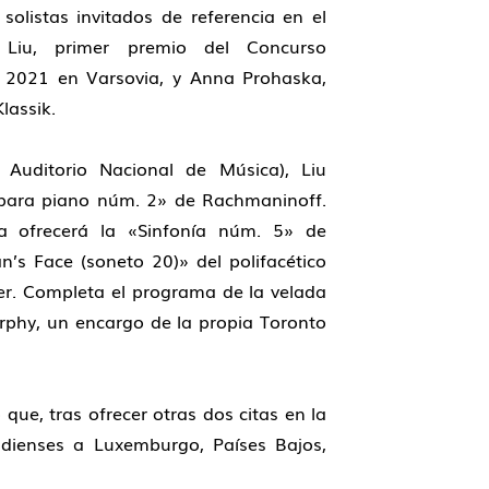
solistas invitados de referencia en el
Liu
, primer premio del Concurso
n 2021 en Varsovia, y
Anna Prohaska
,
lassik.
 Auditorio Nacional de Música), Liu
 para piano núm. 2
» de
Rachmaninoff
.
a ofrecerá la «
Sinfonía núm. 5
» de
’s Face (soneto 20)»
del polifacético
er
. Completa el programa de la velada
rphy
, un encargo de la propia Toronto
ue, tras ofrecer otras dos citas en la
nadienses a Luxemburgo, Países Bajos,