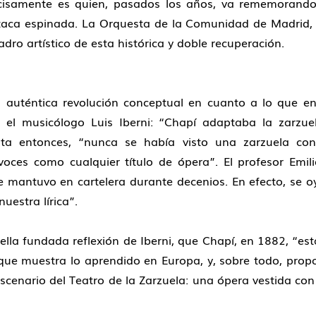
cisamente es quien, pasados los años, va rememorando
ca espinada. La Orquesta de la Comunidad de Madrid, Titu
dro artístico de esta histórica y doble recuperación.
 auténtica revolución conceptual en cuanto a lo que e
el musicólogo Luis Iberni: “Chapí adaptaba la zarzue
ta entonces, “nunca se había visto una zarzuela co
ces como cualquier título de ópera”. El profesor Emili
e mantuvo en cartelera durante decenios. En efecto, se 
uestra lírica”.
la fundada reflexión de Iberni, que Chapí, en 1882, “e
que muestra lo aprendido en Europa, y, sobre todo, prop
 escenario del Teatro de la Zarzuela: una ópera vestida co