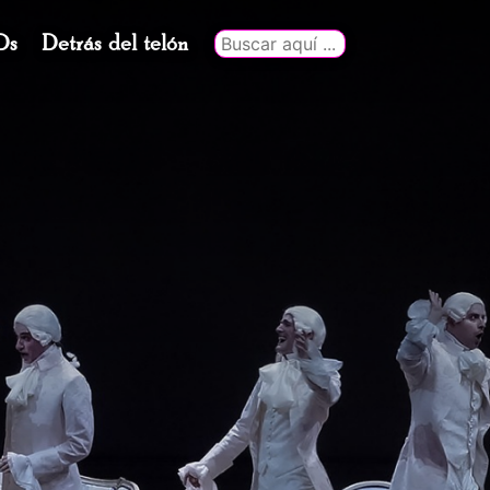
Ds
Detrás del telón
Buscar
por: