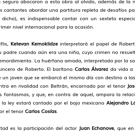
e seguro abocaron a esta obra al olvido, además de la 
s cantantes abordar una partitura repleta de desafíos par
dicho), es indispensable contar con un sexteto especia
imer nivel internacional para la ocasión.
flis,
Ketevan Kemoklidze
interpretará el papel de Rober
u padre cuando aún era una niña, cuyo crimen no resuelt
 remordimiento. La huérfana amada, interpretada por la 
 sincero de Roberto. El barítono
Carlos Álvarez
da vida a 
 un joven que se embarcó el mismo día con destino a las 
ntra en rivalidad con Beltrán, encarnado por el tenor
Jos
os fantasmas, y que, en contra de aquel, ampara la relaci
 la ley estará cantado por el bajo mexicano
Alejandro L
or el tenor
Carlos Cosías
.
tad es la participación del actor
Juan Echanove
, que en