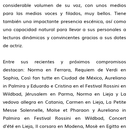
considerable volumen de su voz, con unos medios
para las medias voces y filados, muy bellos. Tiene
también una impactante presencia escénica, así como
una capacidad natural para llevar a sus personales a
lecturas dinámicas y convincentes gracias a sus dotes
de actriz.
Entre sus recientes y próximos compromisos
destacan:
Norma
en Ferrara,
Requiem
de Verdi en
Sophia,
Così fan tutte
en Ciudad de México,
Aureliano
in Palmira
y
Eduardo e Cristina
en el Festival Rossini en
Wildbad,
Jérusalem
en Parma,
Norm
a en Lieja y
La
vedova allegra
en Catania,
Carmen
en Lieja,
La Petite
Messe Solennelle
,
Moïse et Pharaon
y
Aureliano in
Palmira
en Festival Rossini en Wildbad,
Concert
d’été
en Lieja,
Il corsaro
en Modena,
Mosè en Egitto
en