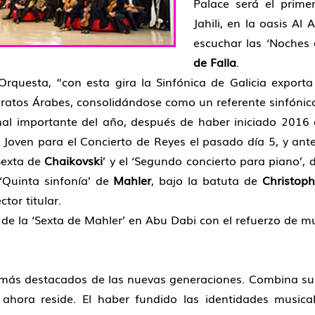
Palace será el prime
Jahili, en la oasis Al 
escuchar las ‘Noches 
de Falla
.
 Orquesta, “con esta gira la Sinfónica de Galicia expor
miratos Árabes, consolidándose como un referente sinfónico
onal importante del año, después de haber iniciado 2016
Joven para el Concierto de Reyes el pasado día 5, y ante
Sexta de
Chaikovski
’ y el ‘Segundo concierto para piano’,
‘Quinta sinfonía’ de
Mahler
, bajo la batuta de
Christop
tor titular.
 de la ‘Sexta de Mahler’ en Abu Dabi con el refuerzo de m
más destacados de las nuevas generaciones. Combina sus 
 ahora reside. El haber fundido las identidades music