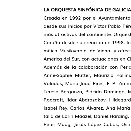
LA ORQUESTA SINFÓNICA DE GALICIA
Creada en 1992 por el Ayuntamiento 
desde sus inicios por Víctor Pablo P
más atractivas del continente. Orquest
Coruña desde su creación en 1998, lo
mítica Musikverain, de Viena- y ofrec
América del Sur, con actuaciones en Ch
Además de la colaboración con Peri
Anne-Sophie Mutter, Maurizio Pollin
Volodos, Maria Joao Pires, F. P. Zim
Teresa Berganza, Plácido Domingo, Ma
Roocroft, Ildar Abdrazakov, Hildegar
Isabel Rey, Carlos Álvarez, Ana Marí
talla de Lorin Maazel, Daniel Harding,
Peter Maag, Jesús López Cobos, Osm