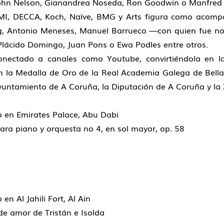
John Nelson, Gianandrea Noseda, Ron Goodwin o Manfred
 EMI, DECCA, Koch, Naïve, BMG y Arts figura como acom
aag, Antonio Meneses, Manuel Barrueco —con quien fue 
Plácido Domingo, Juan Pons o Ewa Podles entre otros.
nectado a canales como Youtube, convirtiéndola en l
n la Medalla de Oro de la Real Academia Galega de Bella
yuntamiento de A Coruña, la Diputación de A Coruña y la 
o en Emirates Palace, Abu Dabi
ara piano y orquesta no 4, en sol mayor, op. 58
n Al Jahili Fort, Al Ain
de amor de Tristán e Isolda