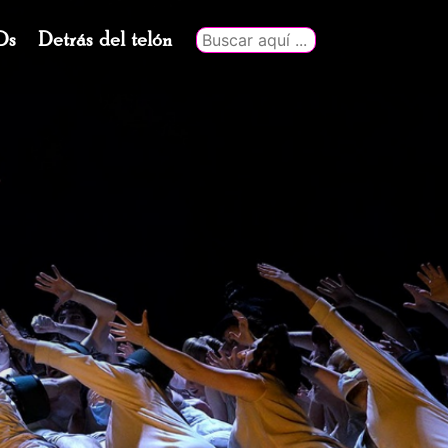
Ds
Detrás del telón
Buscar
por: