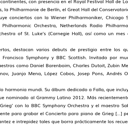
 continentes, con presencia en el Royal Festival Hall de L
, la Philharmonie de Berlín, el Great Hall del Conservator
uye conciertos con la Wiener Philharmoniker, Chicago
hilharmonic Orchestra, Netherlands Radio Philharmoni
hestra of St. Luke’s (Carnegie Hall), así como un mes 
tos, destacan varios debuts de prestigio entre los qu
Francisco Symphony y BBC Scottish. Invitado por mucho
stros como Daniel Barenboim, Charles Dutoit, Zubin Me
anov, Juanjo Mena, López Cobos, Josep Pons, Andrés Or
ello harmonia mundi. Su álbum dedicado a Falla, que inclu
 fue nominado al Grammy Latino 2012. Más recientement
e Grieg’ con la BBC Symphony Orchestra y el maestro 
nte para grabar el Concierto para piano de Grieg […] per
lantez e intrepidez tales que borra prácticamente los recu