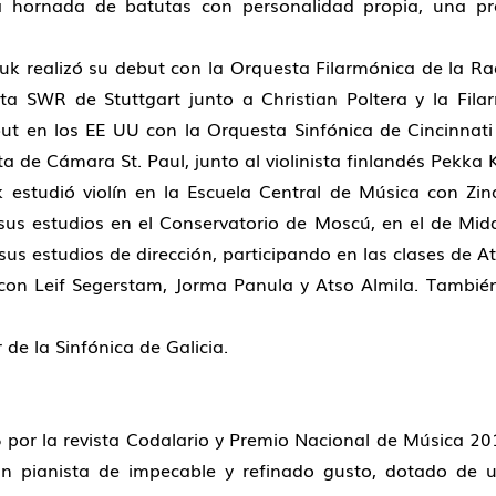
a hornada de batutas con personalidad propia, una pr
 realizó su debut con la Orquesta Filarmónica de la Rad
ta SWR de Stuttgart junto a Christian Poltera y la Filar
ut en los EE UU con la Orquesta Sinfónica de Cincinnat
a de Cámara St. Paul, junto al violinista finlandés Pekka 
studió violín en la Escuela Central de Música con Zina
us estudios en el Conservatorio de Moscú, en el de Midd
us estudios de dirección, participando en las clases de A
 con Leif Segerstam, Jorma Panula y Atso Almila. También
de la Sinfónica de Galicia.
por la revista Codalario y Premio Nacional de Música 2012
 pianista de impecable y refinado gusto, dotado de un