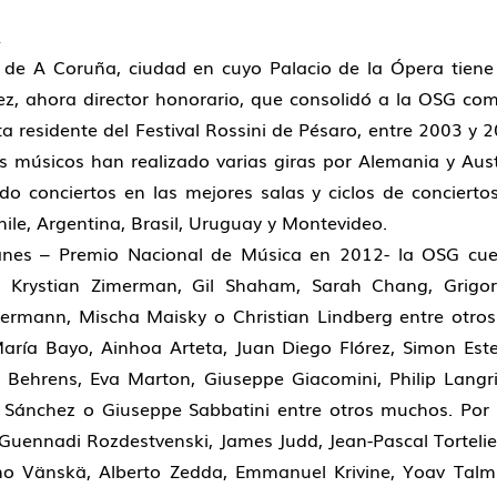
de A Coruña, ciudad en cuyo Palacio de la Ópera tien
érez, ahora director honorario, que consolidó a la OSG c
a residente del Festival Rossini de Pésaro, entre 2003 y 
s músicos han realizado varias giras por Alemania y Aus
ido conciertos en las mejores salas y ciclos de concierto
ile, Argentina, Brasil, Uruguay y Montevideo.
anes – Premio Nacional de Música en 2012- la OSG cue
i, Krystian Zimerman, Gil Shaham, Sarah Chang, Grigo
mermann, Mischa Maisky o Christian Lindberg entre otros
ría Bayo, Ainhoa Arteta, Juan Diego Flórez, Simon Est
d Behrens, Eva Marton, Giuseppe Giacomini, Philip Lang
a Sánchez o Giuseppe Sabbatini entre otros muchos. Por
 Guennadi Rozdestvenski, James Judd, Jean-Pascal Tortelie
o Vänskä, Alberto Zedda, Emmanuel Krivine, Yoav Talm