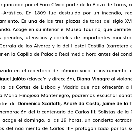
organizado por el Foro Cívico parte de la Plaza de Toros,
Artístico. En 1809 fue destruida por un incendio, r
amiento. Es una de las tres plazas de toros del siglo XV
nda. Acoge en su interior el Museo Taurino, que permite re
s prendas, utensilios y carteles de importantes maestro
a Corrala de los Álvarez y la del Hostal Castilla (carretera
zar en la Capilla de Palacio Real media hora antes del conci
izado en el repertorio de cámara vocal e instrumental de
guel Jalôto
(clavecín y dirección),
Diana Vinagre
al violon
ra las Cortes de Lisboa y Madrid que nos ofrecerán a l
a María Hinojosa Montenegro, podremos escuchar sona
tatas de
Domenico Scarlatti, André da Costa, Jaime de la 
oración del tricentenario de Carlos III: Solistas de la 
 acoge el domingo, a las 19 horas, un concierto extra
del nacimiento de Carlos III– protagonizado por los s