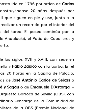
 construida en 1796 por orden de
Carlos
econstruyéndose 20 años después por
III que siguen en pie y uso, junto a la
alizar un recorrido por el interior del
s del toreo. El paseo continúa por la
 de Andalucía), el Patio de Caballeros y
erto.
 los siglos XVII y XVIII, con sede en
cello y
Pablo Zapico
con la tiorba. En el
as 20 horas en la Capilla de Palacio,
tas de
José António Carlos de Seixas
o
Té y Sagáu
o de
Emanuele D’Astorga
. –
Orquesta Barroca de Sevilla (OBS), con
ordinario –encargo de la Comunidad de
olistas de la OBS (Premio Nacional de