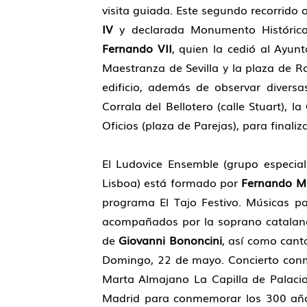
visita guiada. Este segundo recorrido 
IV
y declarada Monumento Histórico–
Fernando VII
, quien la cedió al Ayunt
Maestranza de Sevilla y la plaza de Ro
edificio, además de observar diversa
Corrala del Bellotero (calle Stuart), l
Oficios (plaza de Parejas), para finali
El Ludovice Ensemble (grupo especial
Lisboa) está formado por
Fernando Mi
programa El Tajo Festivo. Músicas pa
acompañados por la soprano catalan
de
Giovanni Bononcini
, así como can
Domingo, 22 de mayo. Concierto conmem
Marta Almajano La Capilla de Palacio
Madrid para conmemorar los 300 años 