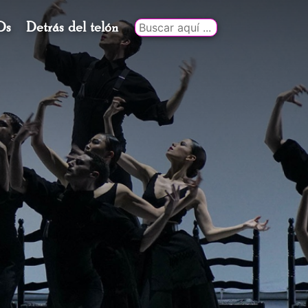
Ds
Detrás del telón
Buscar
por: