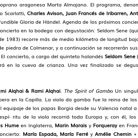
oprano aragonesa Marta Almajano. El programa, deno
o Scarlatti,
Charles Avison, Juan Francés de Iribarren, An
undible Gloria de Händel. Agenda de los próximos conci
 y concierto en la bodega con degustación: Seldom Sene (q
de 1983) recorre más de medio kilómetro de longitud bajo e
 piedra de Colmenar, y a continuación se recorrerán sus
El concierto, a cargo del quinteto holandés
Seldom Sene
(
rá en la cueva de crianza. Una vez finalizado se deg
mi Alqhai & Rami Alqhai
.
The Spirit of Gamb
o Un singul
era en la Capilla. La viola da gamba fue la reina de l
equipaje de los papas Borgia desde su Valencia natal a l
spí- ritu de la viola recorrió toda Europa y, con él, lo
as Hume
en Inglaterra,
Marin Marais
y
Forqueray
en Franc
oncierto:
María Espada, María Ferré
y
Amélie Chemin
+ 