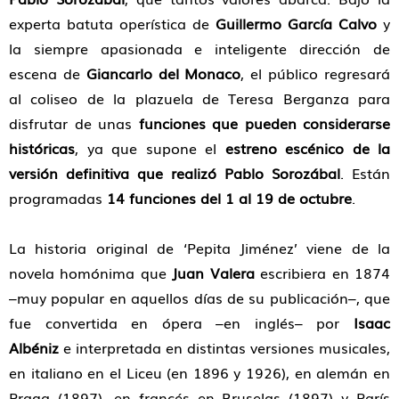
experta batuta operística de
Guillermo García Calvo
y
la siempre apasionada e inteligente dirección de
escena de
Giancarlo del Monaco
, el público regresará
al coliseo de la plazuela de Teresa Berganza para
disfrutar de unas
funciones que pueden considerarse
históricas
, ya que supone el
estreno escénico de la
versión definitiva que realizó Pablo Sorozábal
. Están
programadas
14 funciones del 1 al 19 de octubre
.
La historia original de ‘Pepita Jiménez’ viene de la
novela homónima que
Juan Valera
escribiera en 1874
–muy popular en aquellos días de su publicación–, que
fue convertida en ópera –en inglés– por
Isaac
Albéniz
e interpretada en distintas versiones musicales,
en italiano en el Liceu (en 1896 y 1926), en alemán en
Praga (1897), en francés en Bruselas (1897) y París