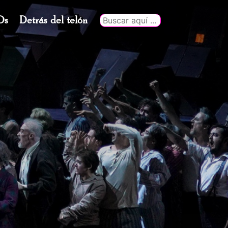
Ds
Detrás del telón
Buscar
por: