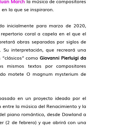
 Juan March
la música de compositores
n la que se inspiraron.
mado inicialmente para marzo de 2020,
repertorio coral a capela en el que el
pretará obras separadas por siglos de
 Su interpretación, que recreará una
es “clásicos” como
Giovanni Pierluigi da
os mismos textos por compositores
ocido motete O magnum mysterium de
z basado en un proyecto ideado por el
n entre la música del Renacimiento y la
s del piano romántico, desde Dowland a
r (2 de febrero) y que abrirá con una