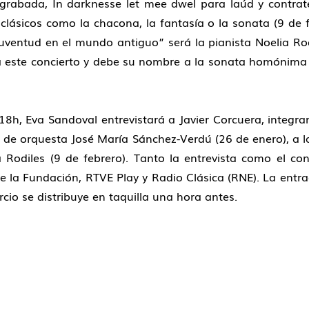
 grabada, In darknesse let mee dwel para laúd y contra
lásicos como la chacona, la fantasía o la sonata (9 de f
uventud en el mundo antiguo” será la pianista Noelia Rod
 a este concierto y debe su nombre a la sonata homónima
 18h, Eva Sandoval entrevistará a Javier Corcuera, integr
or de orquesta José María Sánchez-Verdú (26 de enero), a l
 Rodiles (9 de febrero). Tanto la entrevista como el con
 la Fundación, RTVE Play y Radio Clásica (RNE). La entrad
rcio se distribuye en taquilla una hora antes.