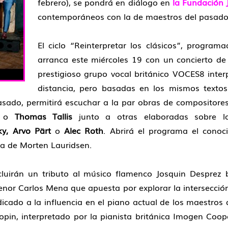
febrero), se pondrá en diálogo en
la Fundación
contemporáneos con la de maestros del pasado e
El ciclo “Reinterpretar los clásicos”, progra
arranca este miércoles 19 con un concierto de 
prestigioso grupo vocal británico VOCES8 inter
distancia, pero basadas en los mismos textos.
pasado, permitirá escuchar a la par obras de compositor
o
Thomas Tallis
junto a otras elaboradas sobre l
ky, Arvo Pärt
o
Alec Roth
. Abrirá el programa el con
ma de Morten Lauridsen.
incluirán un tributo al músico flamenco Josquin Despre
tenor Carlos Mena que apuesta por explorar la intersecció
dicado a la influencia en el piano actual de los maestro
n, interpretado por la pianista británica Imogen Coope