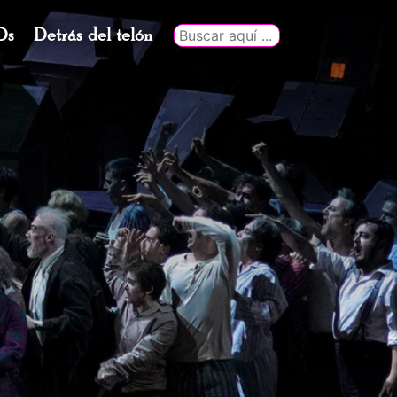
Ds
Detrás del telón
Buscar
por: