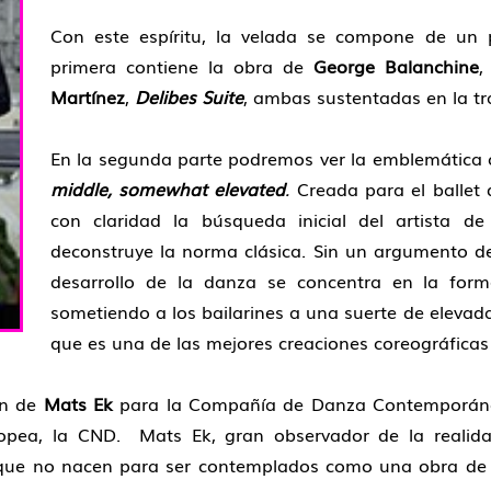
Con este espíritu, la velada se compone de un p
primera contiene la obra de
George Balanchine
,
Martínez
,
Delibes Suite
, ambas sustentadas en la tra
En la segunda parte podremos ver la emblemática 
middle, somewhat elevated
.
Creada para el ballet 
con claridad la búsqueda inicial del artista 
deconstruye la norma clásica. Sin un argumento def
desarrollo de la danza se concentra en la forma
sometiendo a los bailarines a una suerte de elevada
que es una de las mejores creaciones coreográficas 
ón de
Mats Ek
para la Compañía de Danza Contemporánea
pea, la CND. Mats Ek, gran observador de la realidad
s que no nacen para ser contemplados como una obra de