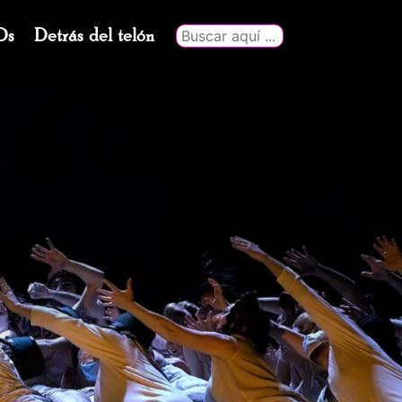
Ds
Detrás del telón
Buscar
por: