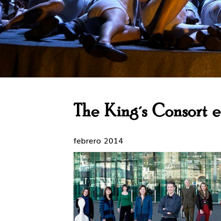
The King´s Consort 
febrero 2014