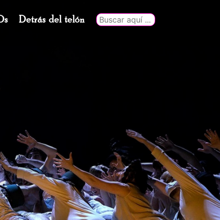
Ds
Detrás del telón
Buscar
por: