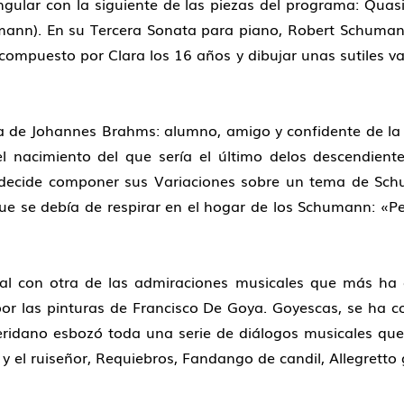
ngular con la siguiente de las piezas del programa: Quas
mann). En su Tercera Sonata para piano, Robert Schuman
mpuesto por Clara los 16 años y dibujar unas sutiles va
gura de Johannes Brahms: alumno, amigo y confidente de l
 nacimiento del que sería el último delos descendientes
 decide componer sus Variaciones sobre un tema de Sc
ue se debía de respirar en el hogar de los Schumann: «
ital con otra de las admiraciones musicales que más ha
por las pinturas de Francisco De Goya. Goyescas, se ha 
leridano esbozó toda una serie de diálogos musicales qu
y el ruiseñor, Requiebros, Fandango de candil, Allegretto