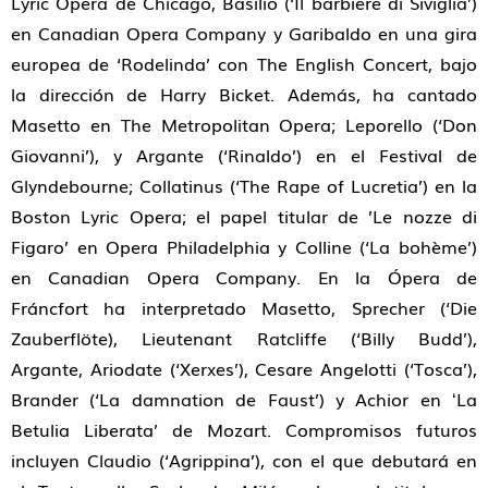
Lyric Opera de Chicago, Basilio (‘Il barbiere di Siviglia’)
en Canadian Opera Company y Garibaldo en una gira
europea de ‘Rodelinda’ con The English Concert, bajo
la dirección de Harry Bicket. Además, ha cantado
Masetto en The Metropolitan Opera; Leporello (‘Don
Giovanni’), y Argante (‘Rinaldo’) en el Festival de
Glyndebourne; Collatinus (‘The Rape of Lucretia’) en la
Boston Lyric Opera; el papel titular de ’Le nozze di
Figaro’ en Opera Philadelphia y Colline (‘La bohème’)
en Canadian Opera Company. En la Ópera de
Fráncfort ha interpretado Masetto, Sprecher (‘Die
Zauberflöte), Lieutenant Ratcliffe (‘Billy Budd’),
Argante, Ariodate (‘Xerxes’), Cesare Angelotti (‘Tosca’),
Brander (‘La damnation de Faust’) y Achior en ʻLa
Betulia Liberata’ de Mozart. Compromisos futuros
incluyen Claudio (‘Agrippina’), con el que debutará en