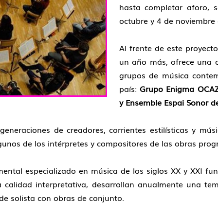
hasta completar aforo, s
octubre y 4 de noviembre 
Al frente de este proyect
un año más, ofrece una oc
grupos de música conte
país:
Grupo Enigma OCAZ d
y Ensemble Espai Sonor de
s generaciones de creadores, corrientes estilísticas y m
lgunos de los intérpretes y compositores de las obras pro
ental especializado en música de los siglos XX y XXI fun
a calidad interpretativa, desarrollan anualmente una tem
de solista con obras de conjunto.