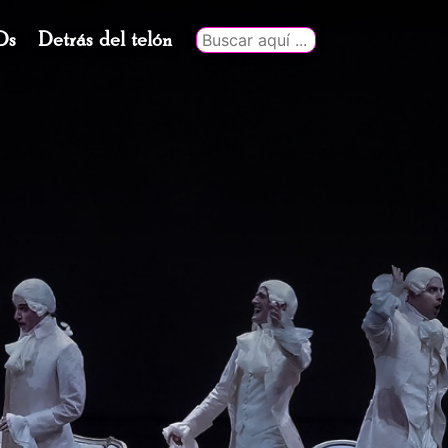
Ds
Detrás del telón
Buscar
por: