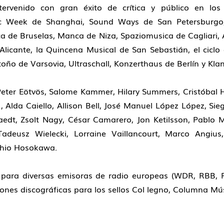
ervenido con gran éxito de crítica y público en los pr
c Week de Shanghai, Sound Ways de San Petersburgo
ca de Bruselas, Manca de Niza, Spaziomusica de Cagliari
 Alicante, la Quincena Musical de San Sebastián, el cicl
toño de Varsovia, Ultraschall, Konzerthaus de Berlín y Kla
eter Eötvös, Salome Kammer, Hilary Summers, Cristóbal 
 , Alda Caiello, Allison Bell, José Manuel López López, 
staedt, Zsolt Nagy, César Camarero, Jon Ketilsson, Pablo
 Tadeusz Wielecki, Lorraine Vaillancourt, Marco Angius
oshio Hosokawa.
para diversas emisoras de radio europeas (WDR, RBB, 
ones discográficas para los sellos Col legno, Columna Mú