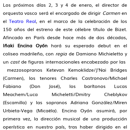
Los próximos días 2, 3 y 4 de enero, el director de
orquesta vasco será el encargado de dirigir
Carmen
en
el
Teatro Real
, en el marco de la celebración de los
150 años del estreno de este célebre título de Bizet.
Afincado en París desde hace más de dos décadas,
Iñaki Encina Oyón
hará su esperado debut en el
coliseo madrileño, con
regia
de Damiano Michieletto y
un
cast
de figuras internacionales encabezado por las
mezzosopranos Ketevan Kemoklidze/J’Nai Bridges
(Carmen), los tenores Charles Castronovo/Michael
Fabiano (Don José), los barítonos Lucas
Meachem/Luca Micheletti/Dmitry Cheblykov
(Escamillo) y las sopranos Adriana González/Miren
Urbieta-Vega (Micaëla). Encina Oyón asumirá, por
primera vez, la dirección musical de una producción
operística en nuestro país, tras haber dirigido en el