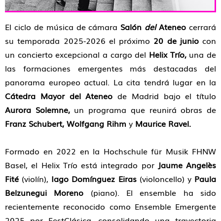
El ciclo de música de cámara
Salón
del
Ateneo
cerrará
su temporada 2025-2026 el próximo
20 de junio
con
un concierto excepcional a cargo del
Helix Trío,
una de
las formaciones emergentes más destacadas del
panorama europeo actual. La cita tendrá lugar en la
Cátedra Mayor del Ateneo
de Madrid bajo el título
Aurora Solemne,
un programa que reunirá obras de
Franz Schubert, Wolfgang Rihm
y
Maurice Ravel.
Formado en 2022 en la Hochschule für Musik FHNW
Basel, el Helix Trío está integrado por
Jaume Angelès
Fité
(violín),
Iago Domínguez
Eiras
(violoncello) y
Paula
Belzunegui Moreno
(piano). El ensemble ha sido
recientemente reconocido como Ensemble Emergente
2025 por FestClásica, consolidando una trayectoria