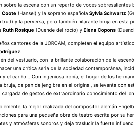
n sobre la escena con un reparto de voces sobresalientes b
e Coote
(Hansel) y la soprano española
Sylvia Schwartz
(Gr
trud) y la perversa, pero también hilarante bruja en esta p
os
Ruth Rosique
(Duende del rocío) y
Elena Copons
(Duende
ueños cantores de la JORCAM, completan el equipo artístico
odríguez
.
n del vestuario, con la brillante colaboración de la escen
hacer una crítica seria de la sociedad contemporánea, inci
 y el cariño… Con ingeniosa ironía, el hogar de los herma
a bruja, de pan de jengibre en el original, se levanta con
 cargada de gestos de extraordinario conocimiento del leng
siblemente, la mejor realizada del compositor alemán Engel
iones para una pequeña obra de teatro escrita por su herm
tes y atmósferas sonoros y deja traslucir la fuerte influen