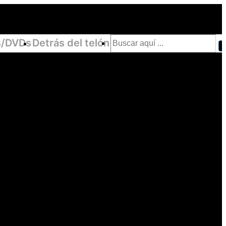
Buscar
/DVDs
Detrás del telón
por: