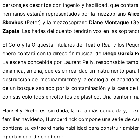
personajes descritos con ingenio y habilidad, que contará
hermanos estarán representados por la mezzoprano
Alic
Skovhus
(Peter) y la mezzosoprano
Diane Montague
(Ger
Zapata
. Las hadas del cuento tendrán voz en las sopran
El Coro y la Orquesta Titulares del Teatro Real y los Peq
enero contará con la dirección musical de
Diego García R
La escena concebida por Laurent Pelly, responsable tambié
dinámica, amena, que es en realidad un instrumento para 
destrucción del medioambiente y la ecología, el abandono
de un bosque asolado por la contaminación y la casa de l
con sus coloridos envoltorios de plástico. Una pantomima
Hansel y Gretel es, sin duda, la obra más conocida y, po
familiar navideño, Humperdinck compone una serie de canc
contiene su extraordinaria habilidad para construir ambien
oportunidad de colaborar.