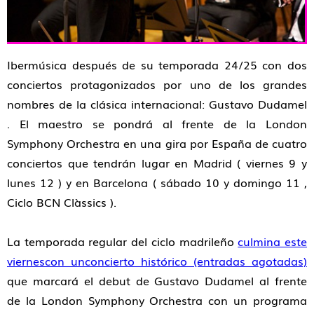
Ibermúsica después de su temporada 24/25
con dos
conciertos protagonizados por uno de los grandes
nombres de la clásica internacional:
Gustavo Dudamel
. El maestro se pondrá al frente de la
London
Symphony Orchestra
en una gira por España de cuatro
conciertos que tendrán lugar en
Madrid
(
viernes 9
y
lunes 12
) y en
Barcelona
(
sábado 10
y
domingo 11
,
Ciclo BCN Clàssics
).
La
temporada regular
del ciclo madrileño
culmina este
viernes
con un
concierto histórico (entradas agotadas)
que marcará el
debut de Gustavo Dudamel al frente
de la London Symphony Orchestra
con un programa