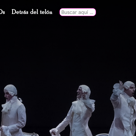
Ds
Detrás del telón
Buscar
por: