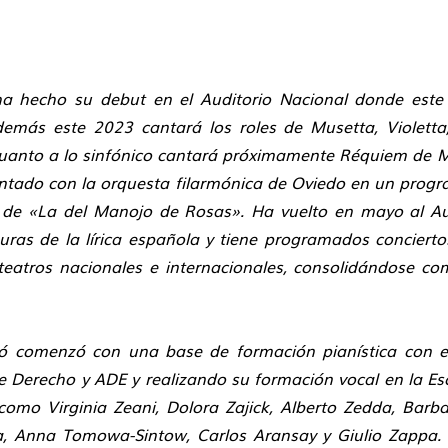
a hecho su debut en el Auditorio Nacional donde este
demás este 2023 cantará los roles de Musetta, Violett
En cuanto a lo sinfónico cantará próximamente Réquiem d
antado con la orquesta filarmónica de Oviedo en un progr
la de «La del Manojo de Rosas». Ha vuelto en mayo al 
uras de la lírica española y tiene programados concierto
eatros nacionales e internacionales, consolidándose c
ntó comenzó con una base de formación pianística con 
 Derecho y ADE y realizando su formación vocal en la Es
omo Virginia Zeani, Dolora Zajick, Alberto Zedda, Barb
a, Anna Tomowa-Sintow, Carlos Aransay y Giulio Zappa. 