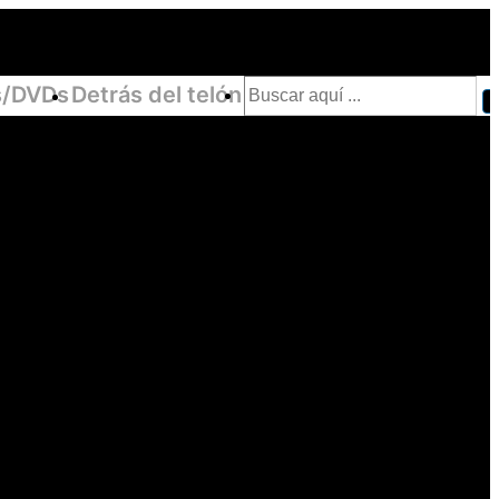
Buscar
/DVDs
Detrás del telón
por: