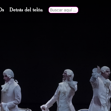
Ds
Detrás del telón
Buscar
por: