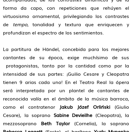
forma da capo, con repeticiones que rehúyen el
virtuosismo ornamental, privilegiando los contrastes
de
tempo
, tonalidad y textura que enriquecen y
profundizan el espectro de los sentimientos.
La partitura de Händel, concebida para los mejores
cantantes de su época, exige muchísimo de sus
protagonistas, tanto por la cantidad como por la
intensidad de sus partes: ¡Guilio Cesare y Cleopatra
tienen 9 arias cada uno! En el Teatro Real la ópera
será interpretada por un plantel de cantantes de
reconocida valía en el ámbito de la música barroca,
como el contratenor
Jakub Józef Orliński
(Giulio
Cesare), la soprano
Sabine Devieilhe
(Cleopatra), la
mezzosoprano
Beth Taylor
(Cornelia), la soprano
Rebecca Leggett
(Sesto), el barítono
Yurly Mynenko