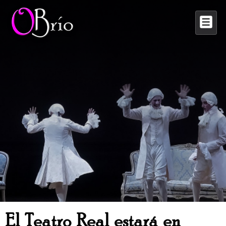
↓
Saltar
M
al
contenido
principal
El Teatro Real estará en