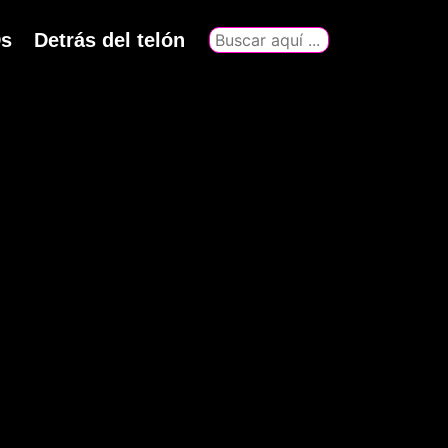
s
Detrás del telón
Buscar
por: