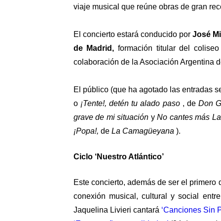
viaje musical que reúne obras de gran rec
El concierto estará conducido por
José Mi
de Madrid,
formación titular del colise
colaboración de la Asociación Argentina 
El público (que ha agotado las entradas 
o
¡Tente!, detén tu alado paso
, de
Don Gi
grave de mi situación
y
No cantes más La
¡Popa!,
de
La Camagüeyana
).
Ciclo ‘Nuestro Atlántico’
Este concierto, además de ser el primero d
conexión musical, cultural y social entr
Jaquelina Livieri cantará
‘Canciones Sin P