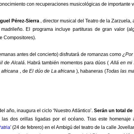
onocimiento con recuperaciones musicológicas de importante va
guel Pérez-Sierra
, director musical del Teatro de la Zarzuela, 
o madrileño. El programa incluye partituras de gran valor (a
de Compositores).
semanas antes del concierto) disfrutará de romanzas como
¿Por 
l de Alcalá
. Habrá también momentos para dúos (
Allá en mi 
 africana
, de
El dúo de La africana
), habaneras (
Todas las ma
el año, inaugura el ciclo ‘Nuestro Atlántico’.
Serán un total de 
e las dos orillas ligadas por el océano. Tras este homenaje
atria’
(24 de febrero) en el Ambigú del teatro de la calle Jovell