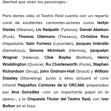
libertad que viven los personajes–.
Para darles vida, el Teatro Real cuenta con un reparto
coral de excelentes cantantes-actores como
Iestyn
Davies
(Oberon)
, Liv Redpath
(Tytania),
Daniel Abelson
(Puck),
Thomas Oliemans
(Theseus)
, Christine Rice
(Hippolyta),
Sam Furness
(Lysander)
, Jacques Imbrailo
(Demetrius)
, Simone McIntosh
(Hermia)
, Jacquelyn
Wagner
(Helena),
Clive Bayley
(Botton)
, Henry
Waddington
(Quince),
Ru Charlesworth
(Flute)
, Stephen
Richardson
(Snug)
, John Graham-Hall
(Snout) y
William
Dazeley
(Starveling). Junto a ellos actuará el coro
infantil
Pequeños Cantores de la ORCAM
, preparados
por
Ana González
–con un importante papel en la
ópera–, y la
Orquesta Titular del Teatro Real
, con
Ivor
Bolton
en el foso.