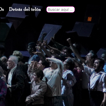
Ds
Detrás del telón
Buscar
por: